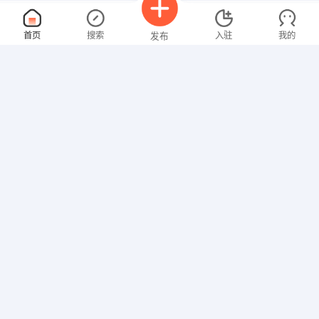
车间主任
面议
首页
搜索
入驻
我的
发布
08-07
性别不限
经验不限
家喜多食品有限公司
申请
南阳市唐河县盛居路与星江路交叉口
市场专员
面议
招聘信息
求职简历
08-07
性别不限
经验不限
南阳市特尔教育培训学校
申请
南阳市人民北路嘉合尚都4楼426室
轮胎工
面议
08-07
性别不限
经验不限
阳光重汽销售服务
申请
312国道阳光重汽