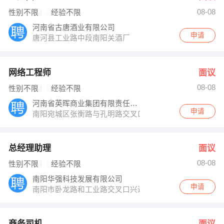
08-08
性别不限
经验不限
河南省古唐酒业有限公司
申请
唐河县工业路中段南阳关酒厂
网络工程师
面议
08-08
性别不限
经验不限
河南省英晖商业集团有限责任公司
申请
南阳宛城区张衡路与孔明路交叉口东北角英晖商业大厦五
总经理助理
面议
08-08
性别不限
经验不限
南阳华强科技发展有限公司
申请
南阳市卧龙路和工业路交叉口兴达商务
商务司机
面议