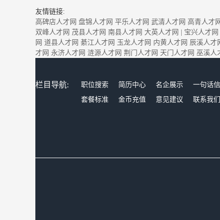
友情链接:
高碑店人才网
盘锦人才网
平乐人才网
武清人才网
高青人才
双峰人才网
茂县人才网
南县人才网
大英人才网
|
宝兴人才网
网
道县人才网
綦江人才网
玉龙人才网
内黄人才网
辰溪人才
才网
永济人才网
涟源人才网
荆门人才网
天门人才网
巫溪人
栏目导航:
职位搜索
简历中心
名企展示
一句话
套餐标准
金币充值
意见建议
联系我