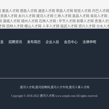
网
娄底人才网
德昌人才网
通道人才网
荣昌人才网
昭觉人才网
丹巴人才网
资源人才网
永兴人才网
唐河人才网
仁寿人才网
嵩县人才网
来凤人才网
网
潞城人才网
靖州人才网
石林人才网
|
毕节人才网
新蔡人才网
贵港人才
才网
田林人才网
稷山人才网
人丰人才网
临武人才网
资兴人才网
分水人
信息
招聘资讯
发布简历
企业入驻
会员中心
法律申明
们
唐河人才网,唐河招聘网,唐河人才市场,唐河人事人才网
Copyright © 2018-2022 唐河人才网 www.cenjob.com All rights reserved.