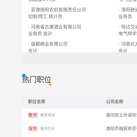
· 亚澳南阳农机有限责任公司
· 洛阳
切割∕焊工
统计员
业务员
· 河南省古唐酒业有限公司
· 恒达
业务员
会计
电气焊学
· 银都棉业有限公司
· 河南
会计
会计
热门职位
职位名称
公司名称
教师
唐河昂立外语培
教育培训
保安
南阳市融宸商贸
服务行业