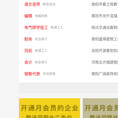
语文老师
南阳市春之晖教
教育培训
编辑
南阳市龙升混凝
电脑网络
电气焊学徒工
恒达交通设备制
普通工人
财务
南阳盛得建筑工
财会审计
司机
洛阳开源重型机
普通工人
会计
河南北方城建南
财会审计
销售代表
南阳广阔装饰有
市场营销
出纳
金泗洲养殖服务
财会审计
财务
众邦商贸有限
财会审计
质量管理
中盛汽车配件有
质控安检