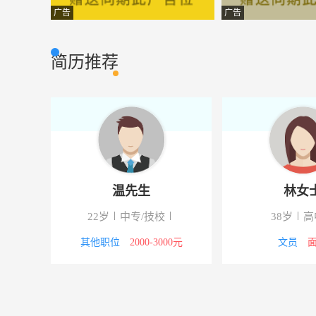
机械设计人员
洛阳盛豫重工机
其它类型
广告
广告
业务员
洛阳驰通商贸有
市场营销
简历推荐
厨师
金泗洲养殖服务
服务行业
保洁员
河南实健志晟实
服务行业
业务员
河南省古唐酒业
其他类型
会计
恒达交通设备制
财会审计
温先生
林女
会计
河南省古唐酒业
财会审计
22岁
中专/技校
38岁
高
切割∕焊工
亚澳南阳农机有
普通工人
其他职位
2000-3000元
文员